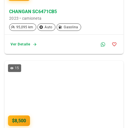
CHANGAN SC6471CB5
2023 • camioneta
95,095 km
Auto
Gasolina
Ver Detalle
15
$8,500