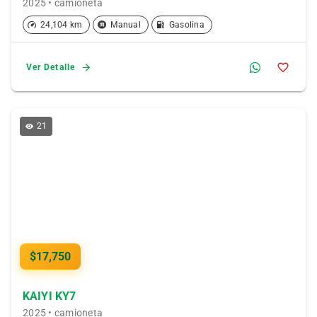
2025 • camioneta
24,104 km
Manual
Gasolina
Ver Detalle
21
$17,750
KAIYI KY7
2025 • camioneta