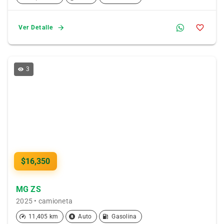
Ver Detalle
3
$16,350
MG ZS
2025 • camioneta
11,405 km
Auto
Gasolina