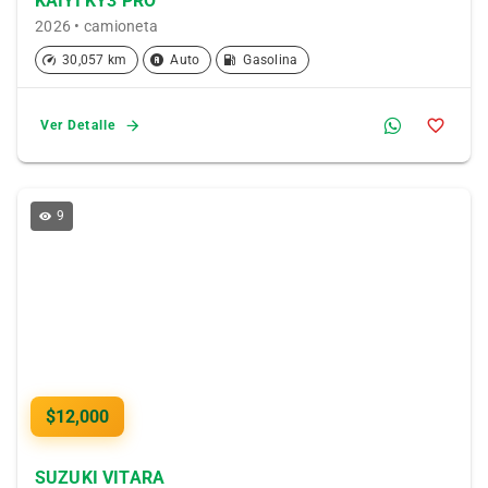
KAIYI KY3 PRO
2026 • camioneta
30,057 km
Auto
Gasolina
Ver Detalle
9
$12,000
SUZUKI VITARA