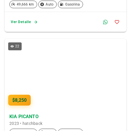
49,666 km
Auto
Gasolina
Ver Detalle
22
$8,250
KIA PICANTO
2023 • hatchback