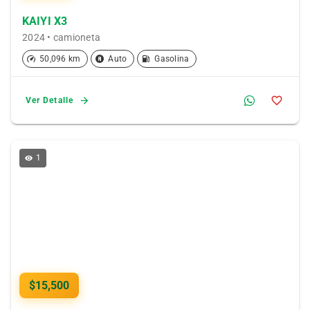
KAIYI X3
2024 • camioneta
50,096 km
Auto
Gasolina
Ver Detalle
1
$15,500