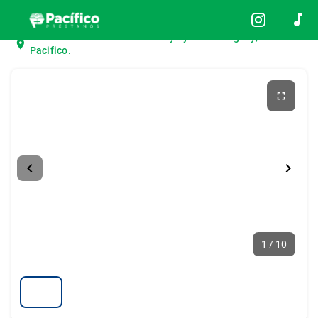
Inicio
Usaditos
CHERY
Calle 50 entre Av. Federico Boyd y Calle Uruguay, Edificio
Pacifico.
1 / 10