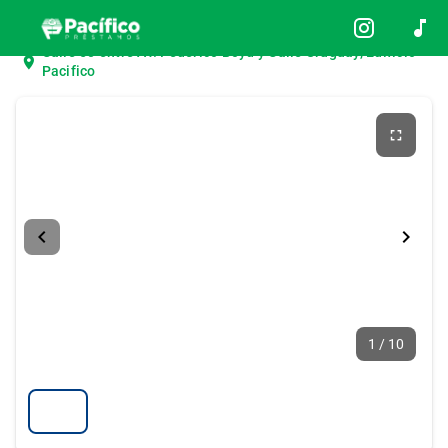
Inicio
Usaditos
DFSK
Calle 50 entre Av. Federico Boyd y Calle Uruguay, Edificio
Pacifico
1 / 10