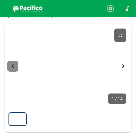
Inicio
Usaditos
PEUGEOT
Multiservicio Divisa, S.A Vía interamericana
1 / 14